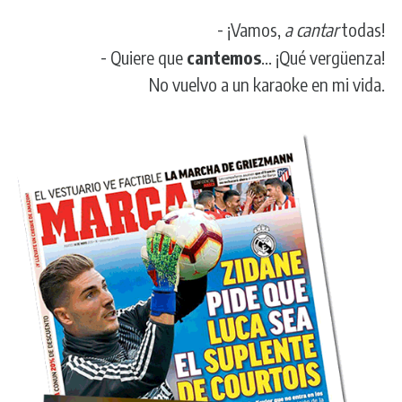
-
¡Vamos,
a cantar
todas!
-
Quiere que
cantemos
... ¡Qué vergüenza!
No vuelvo a un karaoke en mi vida.